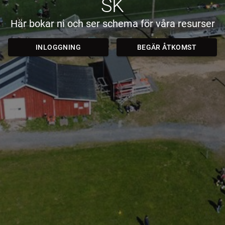
SK
Här bokar ni och ser schema för våra resurser
INLOGGNING
BEGÄR ÅTKOMST